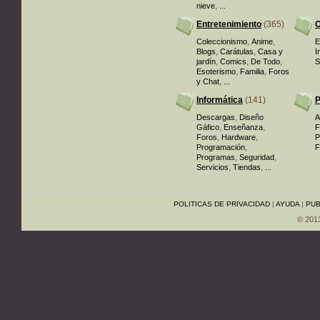
,
nieve
...
Entretenimiento
(365)
O
,
,
Coleccionismo
Anime
E
,
,
Blogs
Carátulas
Casa y
I
,
,
,
jardín
Comics
De Todo
S
,
,
Esoterismo
Familia
Foros
,
y Chat
...
Informática
(141)
P
,
Descargas
Diseño
A
,
,
Gáfico
Enseñanza
F
,
,
Foros
Hardware
P
,
Programación
F
,
,
Programas
Seguridad
,
,
Servicios
Tiendas
...
POLITICAS DE PRIVACIDAD
|
AYUDA
|
PUB
© 201