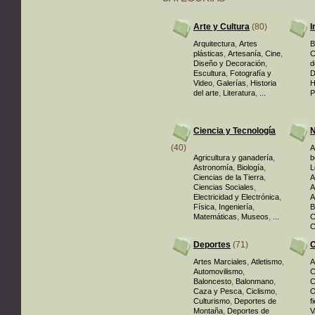
Arte y Cultura
(80)
I
,
Arquitectura
Artes
B
,
,
,
plásticas
Artesanía
Cine
C
,
Diseño y Decoración
d
,
Escultura
Fotografía y
D
,
,
Video
Galerías
Historia
H
,
,
del arte
Literatura
...
P
Ciencia y Tecnología
N
(40)
A
,
Agricultura y ganadería
b
,
,
Astronomía
Biología
L
,
Ciencias de la Tierra
A
,
Ciencias Sociales
A
,
Electricidad y Electrónica
A
,
,
Física
Ingeniería
B
,
,
Matemáticas
Museos
...
C
C
Deportes
(71)
O
,
,
Artes Marciales
Atletismo
A
,
Automovilismo
C
,
,
Baloncesto
Balonmano
C
,
,
Caza y Pesca
Ciclismo
O
,
Culturismo
Deportes de
f
,
Montaña
Deportes de
V