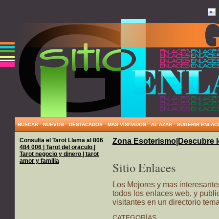
BUSCAR
NUEVOS
DESTACADOS
MAS VISITADOS
AL AZAR
SUGERIR ENLAC
Consulta el Tarot Llama al 806
Zona Esoterismo|Descubre l
484 006 | Tarot del oraculo |
Tarot negocio y dinero | tarot
amor y familia
Sitio Enlaces
Los Mejores y mas interesante
todos los enlaces web, y publ
visitantes en un directorio tem
CATEGORÍAS